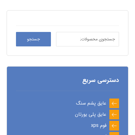
جستجو
دسترسی سریع
عایق پشم سنگ
عایق پلی یورتان
فوم xps